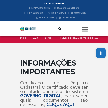
CIDADE JARDIM
MAPA DO SITE
DADOS ABERTOS
FACEBOOK
INSTAGRAM
YOUTUBE
WHATSAPP
TELEFONES
Início
2023
março
Arquivos diários: 20 de março de 2023
Abrir a barra de ferramentas
INFORMAÇÕES
IMPORTANTES
Certificado de Registro
Cadastral: O certificado deve ser
solicitado por meio do sistema
GOVERNO DIGITAL
, para saber
quais documentos são
necessários,
CLIQUE AQUI
.