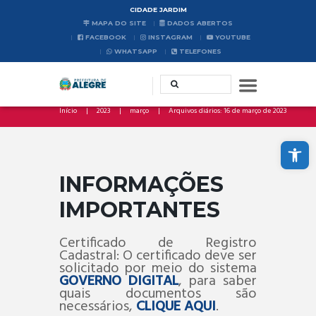
CIDADE JARDIM
MAPA DO SITE
DADOS ABERTOS
FACEBOOK
INSTAGRAM
YOUTUBE
WHATSAPP
TELEFONES
Início
2023
março
Arquivos diários: 16 de março de 2023
Abrir a barra de ferramentas
INFORMAÇÕES
IMPORTANTES
Certificado de Registro
Cadastral: O certificado deve ser
solicitado por meio do sistema
GOVERNO DIGITAL
, para saber
quais documentos são
necessários,
CLIQUE AQUI
.