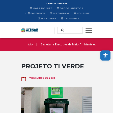
CIDADE JARDIM
MAPA DO SITE
DADOS ABERTOS
FACEBOOK
INSTAGRAM
YOUTUBE
WHATSAPP
TELEFONES
Início
Secretaria Executiva de Meio Ambiente e...
Abrir a barra de ferramentas
PROJETO TI VERDE
7 DE MARÇO DE 2023