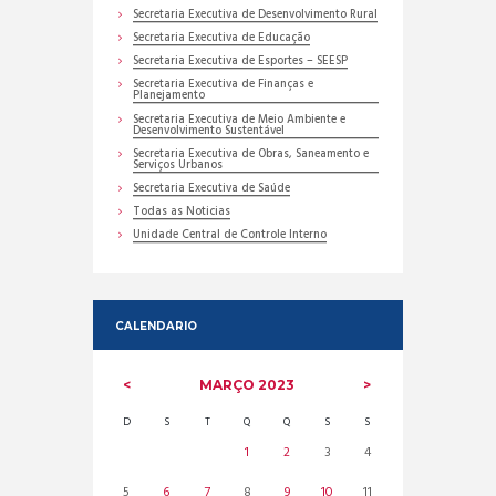
Secretaria Executiva de Desenvolvimento Rural
Secretaria Executiva de Educação
Secretaria Executiva de Esportes – SEESP
Secretaria Executiva de Finanças e
Planejamento
Secretaria Executiva de Meio Ambiente e
Desenvolvimento Sustentável
Secretaria Executiva de Obras, Saneamento e
Serviços Urbanos
Secretaria Executiva de Saúde
Todas as Noticias
Unidade Central de Controle Interno
CALENDARIO
MARÇO
2023
D
S
T
Q
Q
S
S
1
2
3
4
5
6
7
8
9
10
11