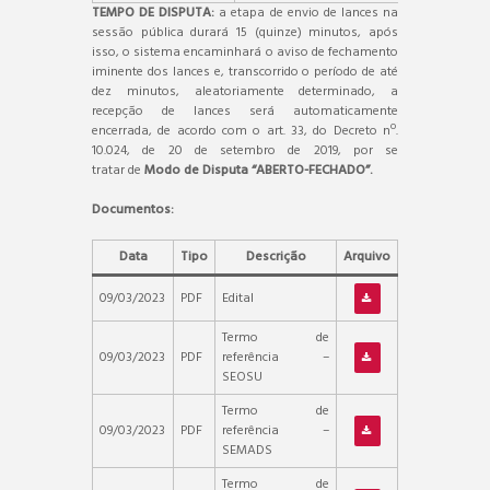
TEMPO DE DISPUTA:
a etapa de envio de lances na
sessão pública durará 15 (quinze) minutos, após
isso, o sistema encaminhará o aviso de fechamento
iminente dos lances e, transcorrido o período de até
dez minutos, aleatoriamente determinado, a
recepção de lances será automaticamente
encerrada, de acordo com o art. 33, do Decreto nº.
10.024, de 20 de setembro de 2019, por se
tratar de
Modo de Disputa “ABERTO-FECHADO”.
Documentos:
Data
Tipo
Descrição
Arquivo
09/03/2023
PDF
Edital
Termo de
09/03/2023
PDF
referência –
SEOSU
Termo de
09/03/2023
PDF
referência –
SEMADS
Termo de