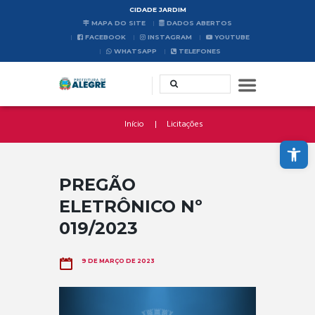
CIDADE JARDIM
MAPA DO SITE
DADOS ABERTOS
FACEBOOK
INSTAGRAM
YOUTUBE
WHATSAPP
TELEFONES
Início
Licitações
Abrir a barra de ferramentas
PREGÃO
ELETRÔNICO Nº
019/2023
9 DE MARÇO DE 2023