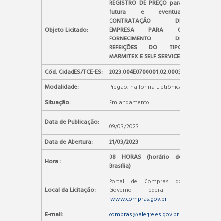
REGISTRO DE PREÇO para
futura e eventual
CONTRATAÇÃO DE
Objeto Licitado:
EMPRESA PARA O
FORNECIMENTO DE
REFEIÇÕES DO TIPO
MARMITEX E SELF SERVICE
Cód. CidadES/TCE-ES:
2023.004E0700001.02.0003
Modalidade:
Pregão, na forma Eletrônica
Situação:
Em andamento
Data de Publicação:
09/03/2023
Data de Abertura:
21/03/2023
08 HORAS (horário de
Hora :
Brasília)
Portal de Compras do
Local da Licitação:
Governo Federal –
www.compras.gov.br
E-mail:
compras@alegre.es.gov.br