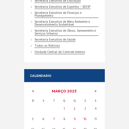
Secretaria Executiva de Educação
Secretaria Executiva de Esportes – SEESP
Secretaria Executiva de Finanças e
Planejamento
Secretaria Executiva de Meio Ambiente e
Desenvolvimento Sustentável
Secretaria Executiva de Obras, Saneamento e
Serviços Urbanos
Secretaria Executiva de Saúde
Todas as Noticias
Unidade Central de Controle Interno
CALENDARIO
MARÇO
2023
D
S
T
Q
Q
S
S
1
2
3
4
5
6
7
8
9
10
11