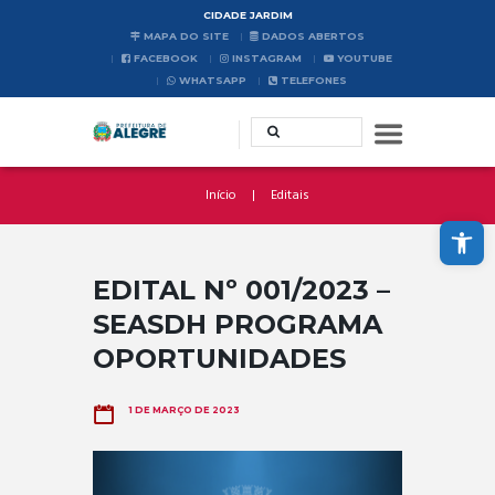
CIDADE JARDIM
MAPA DO SITE
DADOS ABERTOS
FACEBOOK
INSTAGRAM
YOUTUBE
WHATSAPP
TELEFONES
Início
Editais
Abrir a barra de ferramentas
EDITAL Nº 001/2023 –
SEASDH PROGRAMA
OPORTUNIDADES
1 DE MARÇO DE 2023