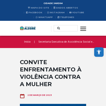
CIDADE JARDIM
MAPA DO SITE
DADOS ABERTOS
FACEBOOK
INSTAGRAM
YOUTUBE
WHATSAPP
TELEFONES
Início
Secretaria Executiva de Assistência Social e...
Abrir a barra de ferramentas
CONVITE
ENFRENTAMENTO À
VIOLÊNCIA CONTRA
A MULHER
2 DE MARÇO DE 2023