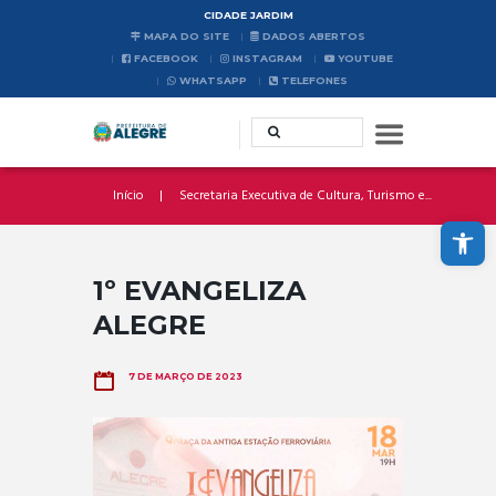
CIDADE JARDIM
MAPA DO SITE
DADOS ABERTOS
FACEBOOK
INSTAGRAM
YOUTUBE
WHATSAPP
TELEFONES
Início
Secretaria Executiva de Cultura, Turismo e...
Abrir a barra de ferramentas
1º EVANGELIZA
ALEGRE
7 DE MARÇO DE 2023