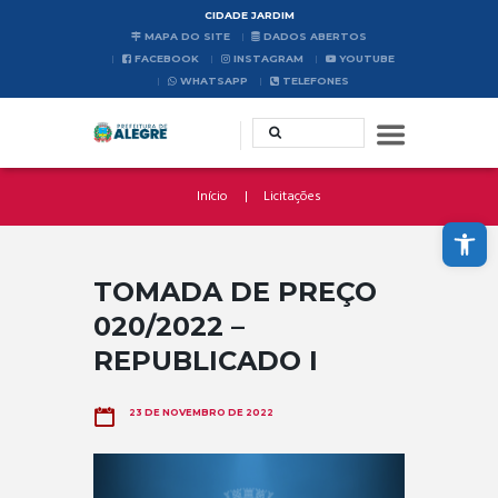
CIDADE JARDIM
MAPA DO SITE
DADOS ABERTOS
FACEBOOK
INSTAGRAM
YOUTUBE
WHATSAPP
TELEFONES
Início
Licitações
Abrir a barra de ferramentas
TOMADA DE PREÇO
020/2022 –
REPUBLICADO I
23 DE NOVEMBRO DE 2022