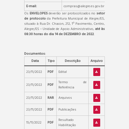
E-mail:
compras@alegre.es.gov.br
Os
ENVELOPES
deverão ser protocolizados no
setor
de protocolo
da Prefeitura Municipal de Alegre/ES,
situado à Rua Dr. Chacon, 212, 1º Pavimento, Centro,
Alegre/ES – Unidade de Apoio Administrativo,
até às
08:30 horas do dia 14 de DEZEMBRO de 2022
.
Documentos:
Data
Tipo
Descrição
Arquivo
23/11/2022
PDF
Edital
Termo de
23/11/2022
PDF
Referência
23/11/2022
RAR
Arquivos
23/11/2022
PDF
Publicações
Resultado
15/11/2022
PDF
Habilitação