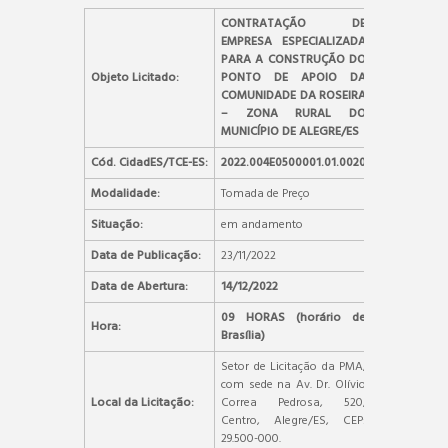
CONTRATAÇÃO DE
EMPRESA ESPECIALIZADA
PARA A CONSTRUÇÃO DO
Objeto Licitado:
PONTO DE APOIO DA
COMUNIDADE DA ROSEIRA
– ZONA RURAL DO
MUNICÍPIO DE ALEGRE/ES
Cód. CidadES/TCE-ES:
2022.004E0500001.01.0020
Modalidade:
Tomada de Preço
Situação:
em andamento
Data de Publicação:
23/11/2022
Data de Abertura:
14/12/2022
09 HORAS (horário de
Hora:
Brasília)
Setor de Licitação da PMA,
com sede na Av. Dr. Olívio
Local da Licitação:
Correa Pedrosa, 520,
Centro, Alegre/ES, CEP:
29.500-000.