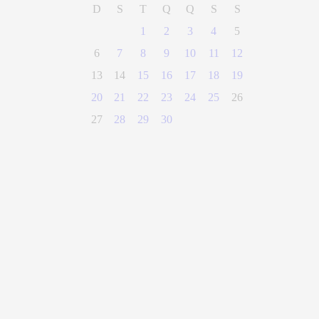
D
S
T
Q
Q
S
S
1
2
3
4
5
6
7
8
9
10
11
12
13
14
15
16
17
18
19
20
21
22
23
24
25
26
27
28
29
30
(28) 3300-0100
Parque Getúlio Vargas, n° 01, Centro
Alegre - Espírito Santo
CEP 29500-000