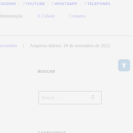
TAGRAM
YOUTUBE
WHATSAPP
TELEFONES
ministração
A Cidade
Contatos
novembro
Arquivos diários: 18 de novembro de 2022
Abrir a barra de ferramentas
BUSCAR
CATEGORIAS