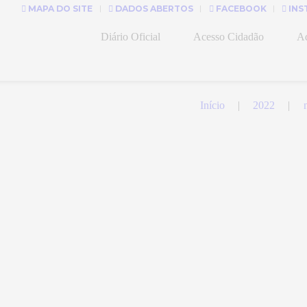
MAPA DO SITE
DADOS ABERTOS
FACEBOOK
INS
Diário Oficial
Acesso Cidadão
Ad
Início
2022