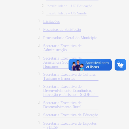
Inexibilidade – UG Educação
Inexibilidade – UG Saúde
Licitações
Pesquisas de Satisfação
Procuradoria Geral do Município
Secretaria Executiva de
Administração
Secretaria Executiva de
Assistência Social e Direitos
Humanos
Secretaria Executiva de Cultura,
Turismo e Esportes
Secretaria Executiva de
Desenvolvimento Econômico,
Inovação e Turismo – SEDEIT
Secretaria Executiva de
Desenvolvimento Rural
Secretaria Executiva de Educação
Secretaria Executiva de Esportes
– SEESP