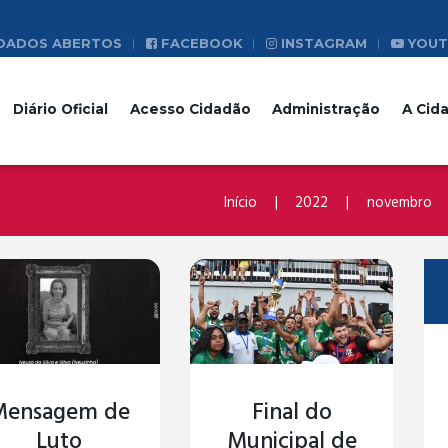
DADOS ABERTOS
FACEBOOK
INSTAGRAM
YOUT
Diário Oficial
Acesso Cidadão
Administração
A Cid
Início
2022
novembro
Mensagem de
Final do
Luto
Municipal de