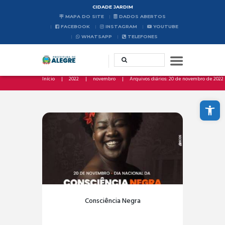
CIDADE JARDIM
MAPA DO SITE
DADOS ABERTOS
FACEBOOK
INSTAGRAM
YOUTUBE
WHATSAPP
TELEFONES
Início
2022
novembro
Arquivos diários: 20 de novembro de 2022
Abrir a barra de ferramentas
Consciência Negra