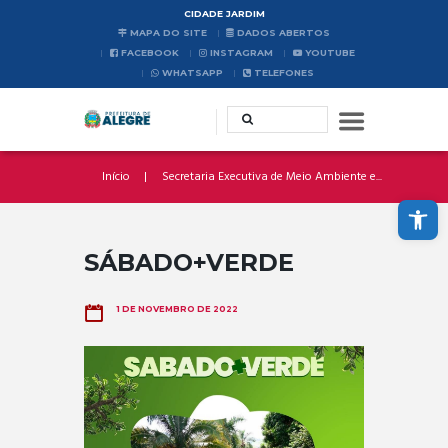
CIDADE JARDIM
MAPA DO SITE
DADOS ABERTOS
FACEBOOK
INSTAGRAM
YOUTUBE
WHATSAPP
TELEFONES
Início
Secretaria Executiva de Meio Ambiente e...
Abrir a barra de ferramentas
SÁBADO+VERDE
1 DE NOVEMBRO DE 2022