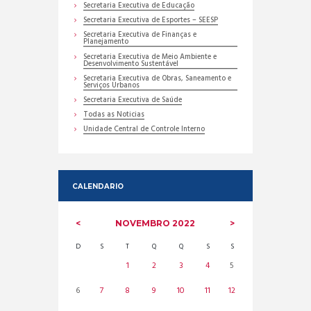
Secretaria Executiva de Educação
Secretaria Executiva de Esportes – SEESP
Secretaria Executiva de Finanças e
Planejamento
Secretaria Executiva de Meio Ambiente e
Desenvolvimento Sustentável
Secretaria Executiva de Obras, Saneamento e
Serviços Urbanos
Secretaria Executiva de Saúde
Todas as Noticias
Unidade Central de Controle Interno
CALENDARIO
NOVEMBRO
2022
D
S
T
Q
Q
S
S
1
2
3
4
5
6
7
8
9
10
11
12