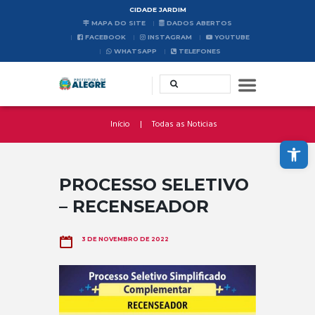
CIDADE JARDIM
MAPA DO SITE
DADOS ABERTOS
FACEBOOK
INSTAGRAM
YOUTUBE
WHATSAPP
TELEFONES
Início
Todas as Noticias
Abrir a barra de ferramentas
PROCESSO SELETIVO
– RECENSEADOR
3 DE NOVEMBRO DE 2022