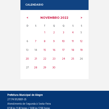
CALENDARIO
NOVEMBRO
2022
D
S
T
Q
Q
S
S
1
2
3
4
5
6
7
8
9
10
11
12
13
14
15
16
17
18
19
20
21
22
23
24
25
26
27
28
29
30
Prefeitura Municipal de Alegre
27.174.101/0001-35
Atendimento de Segunda à Sexta-Feira
07:30 às 11:30 horas / 13:00 às 17:00 horas