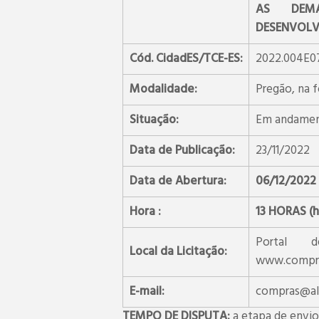
AS DEMA
DESENVOLV
Cód. CidadES/TCE-ES:
2022.004E07
Modalidade:
Pregão, na f
Situação:
Em andame
Data de Publicação:
23/11/2022
Data de Abertura:
06/12/2022
Hora :
13 HORAS (ho
Portal 
Local da Licitação:
www.compra
E-mail:
compras@ale
TEMPO DE DISPUTA
:
a etapa de envio 