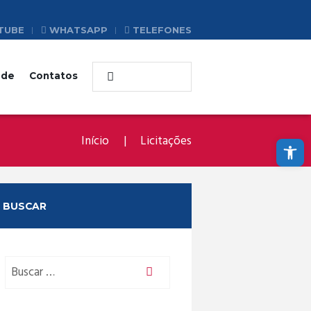
TUBE
WHATSAPP
TELEFONES
ade
Contatos
Abrir a barra de ferramentas
Início
Licitações
BUSCAR