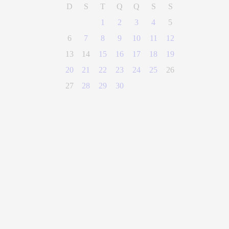
D
S
T
Q
Q
S
S
1
2
3
4
5
6
7
8
9
10
11
12
13
14
15
16
17
18
19
20
21
22
23
24
25
26
27
28
29
30
(28) 3300-0100
Parque Getúlio Vargas, n° 01, Centro
Alegre - Espírito Santo
CEP 29500-000