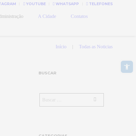
TAGRAM
YOUTUBE
WHATSAPP
TELEFONES
ministração
A Cidade
Contatos
Início
Todas as Noticias
Abrir a barra de ferramentas
BUSCAR
CATEGORIAS