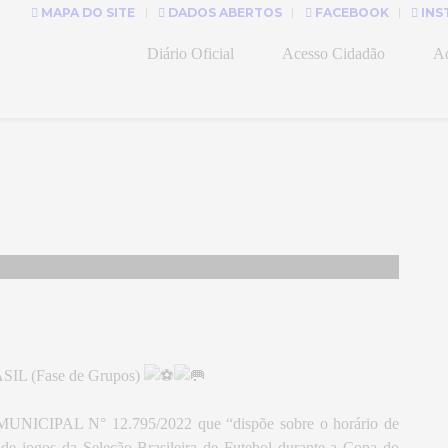
MAPA DO SITE
DADOS ABERTOS
FACEBOOK
INS
Diário Oficial
Acesso Cidadão
Ad
IL (Fase de Grupos)
MUNICIPAL N° 12.795/2022 que “dispõe sobre o horário de
 de jogos da Seleção Brasileira de Futebol durante a Copa do