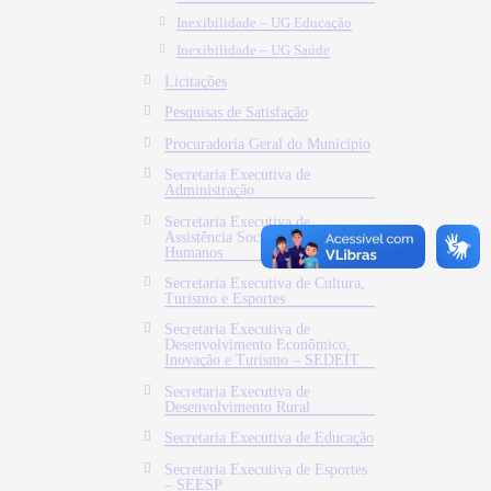
Inexibilidade – UG Educação
Inexibilidade – UG Saúde
Licitações
Pesquisas de Satisfação
Procuradoria Geral do Município
Secretaria Executiva de
Administração
Secretaria Executiva de
Assistência Social e Direitos
Humanos
Secretaria Executiva de Cultura,
Turismo e Esportes
Secretaria Executiva de
Desenvolvimento Econômico,
Inovação e Turismo – SEDEIT
Secretaria Executiva de
Desenvolvimento Rural
Secretaria Executiva de Educação
Secretaria Executiva de Esportes
– SEESP