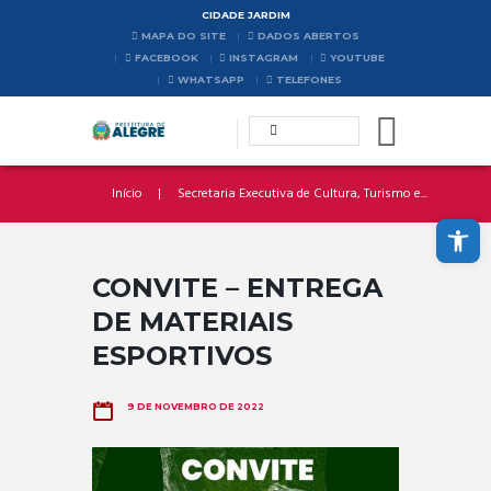
CIDADE JARDIM
MAPA DO SITE
DADOS ABERTOS
FACEBOOK
INSTAGRAM
YOUTUBE
WHATSAPP
TELEFONES
Início
Secretaria Executiva de Cultura, Turismo e...
Abrir a barra de ferramentas
CONVITE – ENTREGA
DE MATERIAIS
ESPORTIVOS
9 DE NOVEMBRO DE 2022