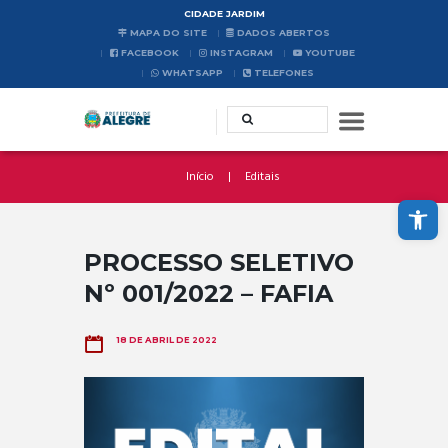
CIDADE JARDIM
MAPA DO SITE
DADOS ABERTOS
FACEBOOK
INSTAGRAM
YOUTUBE
WHATSAPP
TELEFONES
Início
Editais
Abrir a barra de ferramentas
PROCESSO SELETIVO
Nº 001/2022 – FAFIA
18 DE ABRIL DE 2022