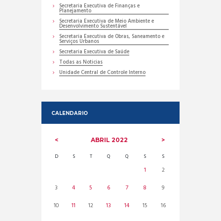
Secretaria Executiva de Finanças e
Planejamento
Secretaria Executiva de Meio Ambiente e
Desenvolvimento Sustentável
Secretaria Executiva de Obras, Saneamento e
Serviços Urbanos
Secretaria Executiva de Saúde
Todas as Noticias
Unidade Central de Controle Interno
CALENDARIO
ABRIL
2022
D
S
T
Q
Q
S
S
1
2
3
4
5
6
7
8
9
10
11
12
13
14
15
16