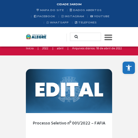
CIDADE JARDIM
MAPA DO SITE
DADOS ABERTOS
FACEBOOK
INSTAGRAM
YOUTUBE
WHATSAPP
TELEFONES
Início
2022
abril
Arquivos diários: 18 de abril de 2022
Abrir a barra de ferramentas
Processo Seletivo nº 001/2022 – FAFIA