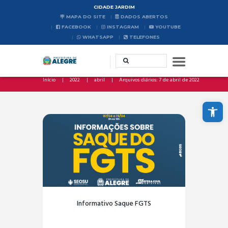
CIDADE JARDIM
MAPA DO SITE
DADOS ABERTOS
FACEBOOK
INSTAGRAM
YOUTUBE
WHATSAPP
TELEFONES
Início
2022
abril
Arquivos diários: 7 de abril de 2022
Abrir a barra de ferramentas
Informativo Saque FGTS