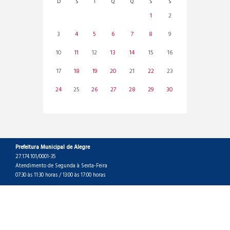
D
S
T
Q
Q
S
S
1
2
3
4
5
6
7
8
9
10
11
12
13
14
15
16
17
18
19
20
21
22
23
24
25
26
27
28
29
30
Prefeitura Municipal de Alegre
27.174.101/0001-35
Atendimento de Segunda à Sexta-Feira
07:30 às 11:30 horas / 13:00 às 17:00 horas