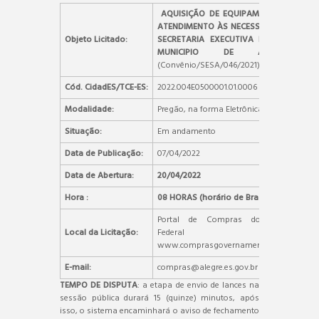
AQUISIÇÃO DE EQUIPAMENTOS, EM
ATENDIMENTO ÀS NECESSIDADES DA
Objeto Licitado:
SECRETARIA EXECUTIVA DE SAÚDE,
MUNICIPIO DE ALEGRE/ES,
(Convênio/SESA/046/2021).
Cód. CidadES/TCE-ES:
2022.004E0500001.01.0006
Modalidade:
Pregão, na forma Eletrônica
Situação:
Em andamento
Data de Publicação:
07/04/2022
Data de Abertura:
20/04/2022
Hora :
08 HORAS (horário de Brasília)
Portal de Compras do Governo
Local da Licitação:
Federal –
www.comprasgovernamentais.gov.br.
E-mail:
compras@alegre.es.gov.br
TEMPO DE DISPUTA
: a etapa de envio de lances na
sessão pública durará 15 (quinze) minutos, após
isso, o sistema encaminhará o aviso de fechamento