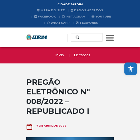
CIDADE JARDIM
MAPA DO SITE
DADOS ABERTOS
FACEBOOK
INSTAGRAM
YOUTUBE
WHATSAPP
TELEFONES
Início
Licitações
Abrir a barra de ferramentas
PREGÃO
ELETRÔNICO Nº
008/2022 –
REPUBLICADO I
7 DE ABRIL DE 2022