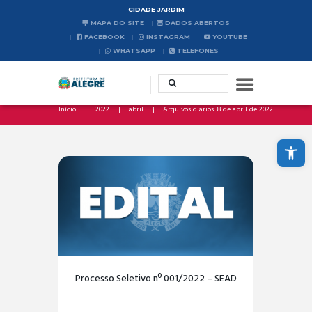
CIDADE JARDIM
MAPA DO SITE
DADOS ABERTOS
FACEBOOK
INSTAGRAM
YOUTUBE
WHATSAPP
TELEFONES
Início
2022
abril
Arquivos diários: 8 de abril de 2022
Abrir a barra de ferramentas
Processo Seletivo nº 001/2022 – SEAD