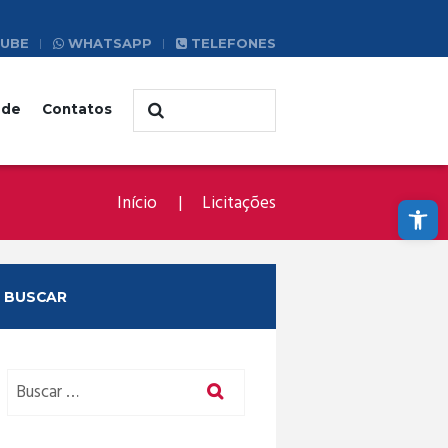
UBE
WHATSAPP
TELEFONES
ade
Contatos
Abrir a barra de ferramentas
Início
Licitações
BUSCAR