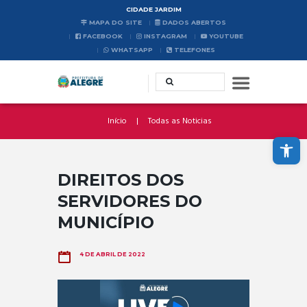
CIDADE JARDIM
MAPA DO SITE
DADOS ABERTOS
FACEBOOK
INSTAGRAM
YOUTUBE
WHATSAPP
TELEFONES
Início
Todas as Noticias
Abrir a barra de ferramentas
DIREITOS DOS
SERVIDORES DO
MUNICÍPIO
4 DE ABRIL DE 2022