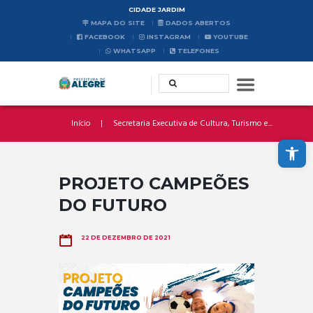
CIDADE JARDIM
MAPA DO SITE
DADOS ABERTOS
FACEBOOK
INSTAGRAM
YOUTUBE
WHATSAPP
TELEFONES
Início
Secretaria Executiva de Cultura, Turismo e...
Abrir a barra de ferramentas
PROJETO CAMPEÕES
DO FUTURO
22 DE DEZEMBRO DE 2021