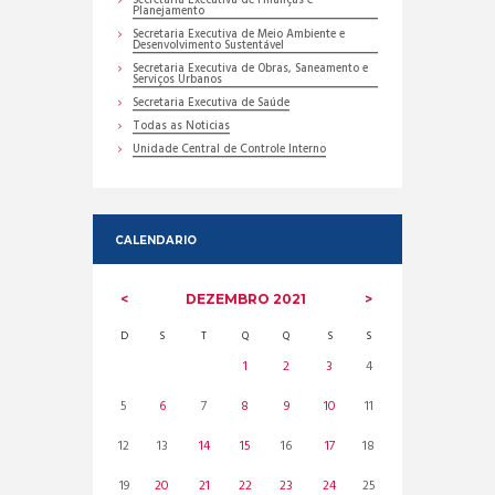
Secretaria Executiva de Finanças e
Planejamento
Secretaria Executiva de Meio Ambiente e
Desenvolvimento Sustentável
Secretaria Executiva de Obras, Saneamento e
Serviços Urbanos
Secretaria Executiva de Saúde
Todas as Noticias
Unidade Central de Controle Interno
CALENDARIO
DEZEMBRO
2021
D
S
T
Q
Q
S
S
1
2
3
4
5
6
7
8
9
10
11
12
13
14
15
16
17
18
19
20
21
22
23
24
25