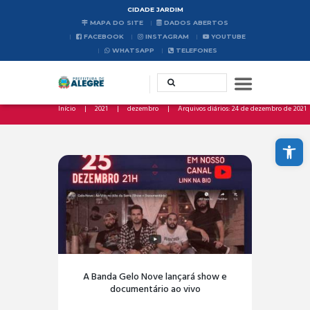
CIDADE JARDIM
MAPA DO SITE
DADOS ABERTOS
FACEBOOK
INSTAGRAM
YOUTUBE
WHATSAPP
TELEFONES
Início
2021
dezembro
Arquivos diários: 24 de dezembro de 2021
Abrir a barra de ferramentas
A Banda Gelo Nove lançará show e
documentário ao vivo