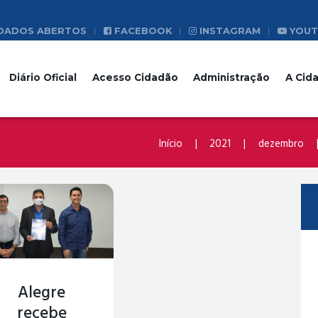
DADOS ABERTOS
FACEBOOK
INSTAGRAM
YOUT
Diário Oficial
Acesso Cidadão
Administração
A Cid
Início
2021
dezembro
Alegre
recebe