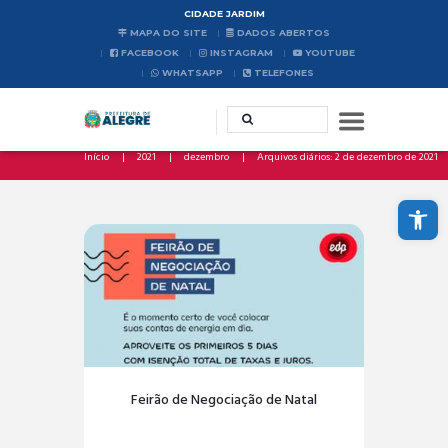
CIDADE JARDIM
MAPA DO SITE
DADOS ABERTOS
FACEBOOK
INSTAGRAM
YOUTUBE
WHATSAPP
TELEFONES
Início
2021
dezembro
Arquivos diários: 2 de dezembro de 2021
Abrir a barra de ferramentas
Feirão de Negociação de Natal