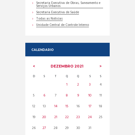
Secretaria Executiva de Obras, Saneamento e
Serviços Urbanos
Secretaria Executiva de Saúde
Todas as Noticias
Unidade Central de Controle Interno
CALENDARIO
DEZEMBRO
2021
D
S
T
Q
Q
S
S
1
2
3
4
5
6
7
8
9
10
11
12
13
14
15
16
17
18
19
20
21
22
23
24
25
26
27
28
29
30
31