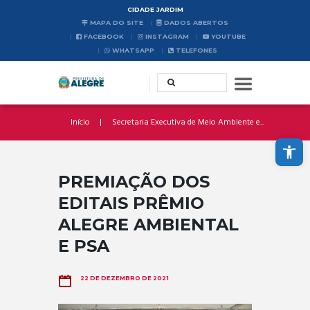
CIDADE JARDIM
MAPA DO SITE
DADOS ABERTOS
FACEBOOK
INSTAGRAM
YOUTUBE
WHATSAPP
TELEFONES
Início
Secretaria Executiva de Meio Ambiente e...
Abrir a barra de ferramentas
PREMIAÇÃO DOS
EDITAIS PRÊMIO
ALEGRE AMBIENTAL
E PSA
22 DE DEZEMBRO DE 2021