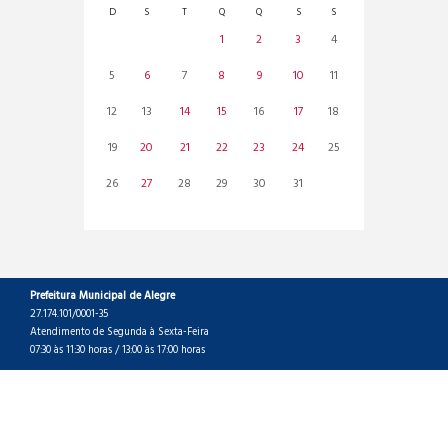
D
S
T
Q
Q
S
S
1
2
3
4
5
6
7
8
9
10
11
12
13
14
15
16
17
18
19
20
21
22
23
24
25
26
27
28
29
30
31
Prefeitura Municipal de Alegre
27.174.101/0001-35
Atendimento de Segunda à Sexta-Feira
07:30 às 11:30 horas / 13:00 às 17:00 horas