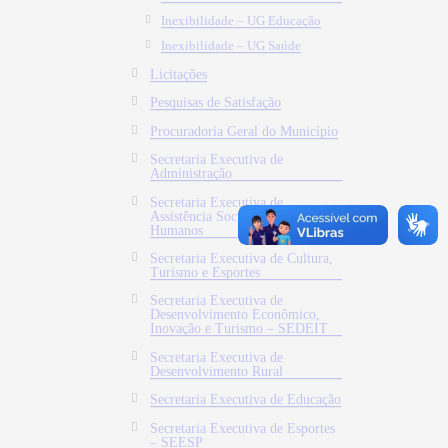
Inexibilidade – UG Educação
Inexibilidade – UG Saúde
Licitações
Pesquisas de Satisfação
Procuradoria Geral do Município
Secretaria Executiva de
Administração
Secretaria Executiva de
Assistência Social e Direitos
Humanos
Secretaria Executiva de Cultura,
Turismo e Esportes
Secretaria Executiva de
Desenvolvimento Econômico,
Inovação e Turismo – SEDEIT
Secretaria Executiva de
Desenvolvimento Rural
Secretaria Executiva de Educação
Secretaria Executiva de Esportes
– SEESP