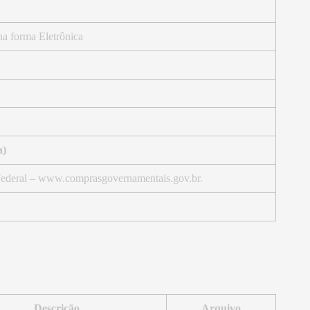
na forma Eletrônica
a)
Federal – www.comprasgovernamentais.gov.br.
Descrição
Arquivo