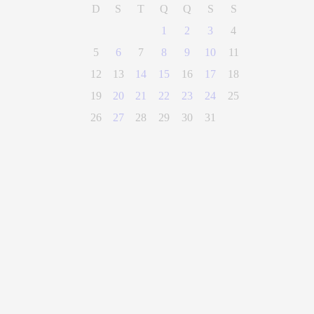
D
S
T
Q
Q
S
S
1
2
3
4
5
6
7
8
9
10
11
12
13
14
15
16
17
18
19
20
21
22
23
24
25
26
27
28
29
30
31
(28) 3300-0100
Parque Getúlio Vargas, n° 01, Centro
Alegre - Espírito Santo
CEP 29500-000