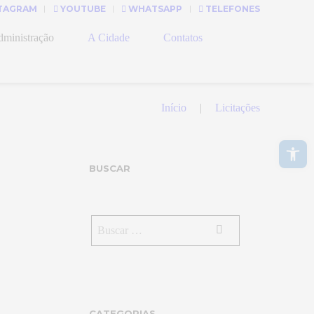
TAGRAM
YOUTUBE
WHATSAPP
TELEFONES
ministração
A Cidade
Contatos
Início
Licitações
Abrir a barra de ferramentas
BUSCAR
CATEGORIAS