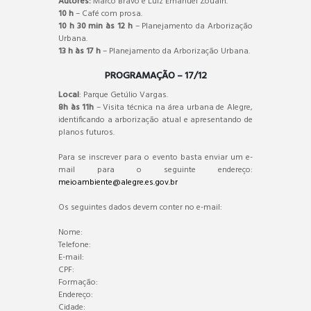
Autores:
Marco Bravo e Luiz Emanuel Zouain.
10 h
– Café com prosa.
10 h 30 min às 12 h
– Planejamento da Arborização
Urbana.
13 h às 17 h
– Planejamento da Arborização Urbana.
PROGRAMAÇÃO – 17/12
Local
: Parque Getúlio Vargas.
8h às 11h
– Visita técnica na área urbana de Alegre,
identificando a arborização atual e apresentando de
planos futuros.
Para se inscrever para o evento basta enviar um e-
mail para o seguinte endereço:
meioambiente@alegre.es.gov.br
Os seguintes dados devem conter no e-mail:
Nome:
Telefone:
E-mail:
CPF:
Formação:
Endereço:
Cidade: