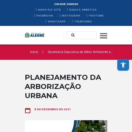
CIDADE JARDIM
MAPA DO SITE
DADOS ABERTOS
FACEBOOK
INSTAGRAM
YOUTUBE
WHATSAPP
TELEFONES
Início
Secretaria Executiva de Meio Ambiente e...
Abrir a barra de ferramentas
PLANEJAMENTO DA
ARBORIZAÇÃO
URBANA
9 DE DEZEMBRO DE 2021