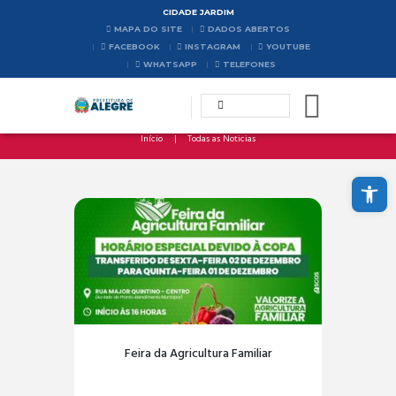
CIDADE JARDIM
MAPA DO SITE
DADOS ABERTOS
FACEBOOK
INSTAGRAM
YOUTUBE
WHATSAPP
TELEFONES
Início
Todas as Noticias
Abrir a barra de ferramentas
Feira da Agricultura Familiar