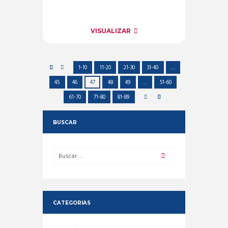
VISUALIZAR
1-10
11-20
21-30
31-40
…
45
46
47
48
49
…
51-60
61-70
71-80
81-89
BUSCAR
CATEGORIAS