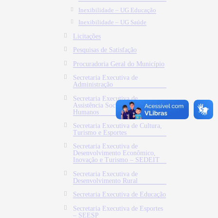
Inexibilidade – UG Educação
Inexibilidade – UG Saúde
Licitações
Pesquisas de Satisfação
Procuradoria Geral do Município
Secretaria Executiva de
Administração
Secretaria Executiva de
Assistência Social e Direitos
Humanos
Secretaria Executiva de Cultura,
Turismo e Esportes
Secretaria Executiva de
Desenvolvimento Econômico,
Inovação e Turismo – SEDEIT
Secretaria Executiva de
Desenvolvimento Rural
Secretaria Executiva de Educação
Secretaria Executiva de Esportes
– SEESP