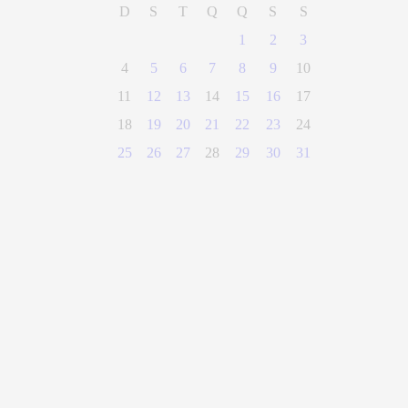
D
S
T
Q
Q
S
S
1
2
3
4
5
6
7
8
9
10
11
12
13
14
15
16
17
18
19
20
21
22
23
24
25
26
27
28
29
30
31
(28) 3300-0100
Parque Getúlio Vargas, n° 01, Centro
Alegre - Espírito Santo
CEP 29500-000