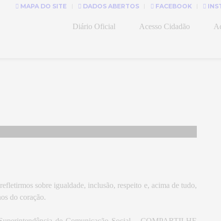
MAPA DO SITE
DADOS ABERTOS
FACEBOOK
INS
Diário Oficial
Acesso Cidadão
Ad
efletirmos sobre igualdade, inclusão, respeito e, acima de tudo,
os do coração.
 Superintendência de Comunicação Social – COMPARTILHE