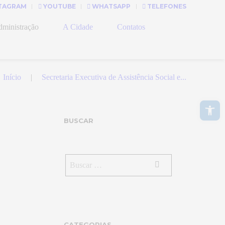
TAGRAM
YOUTUBE
WHATSAPP
TELEFONES
ministração
A Cidade
Contatos
Início
Secretaria Executiva de Assistência Social e...
Abrir a barra de ferramentas
BUSCAR
CATEGORIAS