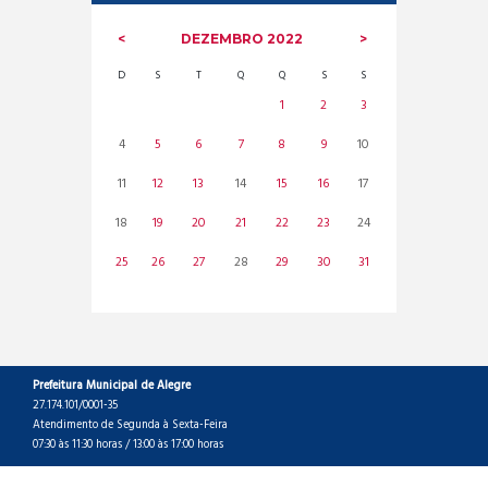
DEZEMBRO
2022
D
S
T
Q
Q
S
S
1
2
3
4
5
6
7
8
9
10
11
12
13
14
15
16
17
18
19
20
21
22
23
24
25
26
27
28
29
30
31
Prefeitura Municipal de Alegre
27.174.101/0001-35
Atendimento de Segunda à Sexta-Feira
07:30 às 11:30 horas / 13:00 às 17:00 horas