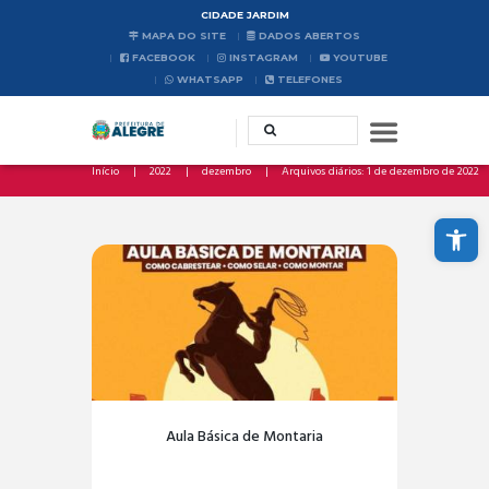
CIDADE JARDIM
MAPA DO SITE
DADOS ABERTOS
FACEBOOK
INSTAGRAM
YOUTUBE
WHATSAPP
TELEFONES
Início
2022
dezembro
Arquivos diários: 1 de dezembro de 2022
Abrir a barra de ferramentas
Aula Básica de Montaria