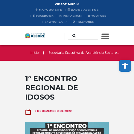
CIDADE JARDIM
MAPA DO SITE
DADOS ABERTOS
FACEBOOK
INSTAGRAM
YOUTUBE
WHATSAPP
TELEFONES
Início
Secretaria Executiva de Assistência Social e...
Abrir a barra de ferramentas
1° ENCONTRO
REGIONAL DE
IDOSOS
5 DE DEZEMBRO DE 2022