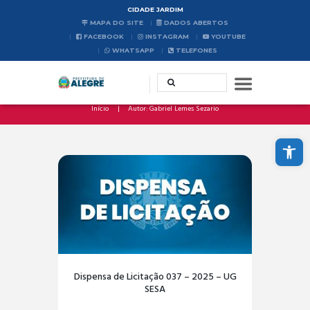
CIDADE JARDIM
MAPA DO SITE
DADOS ABERTOS
FACEBOOK
INSTAGRAM
YOUTUBE
WHATSAPP
TELEFONES
Início
Autor: Gabriel Lemes Sezario
Abrir a barra de ferramentas
Dispensa de Licitação 037 – 2025 – UG
SESA