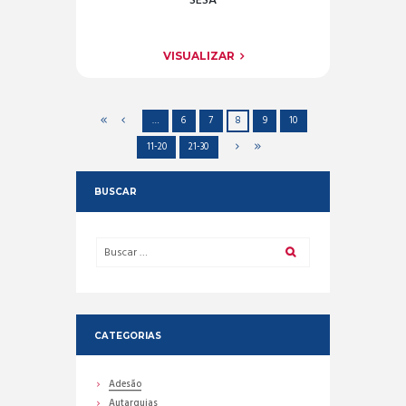
SESA
VISUALIZAR
…
6
7
8
9
10
11-20
21-30
BUSCAR
CATEGORIAS
Adesão
Autarquias