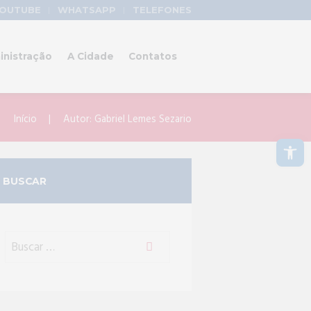
OUTUBE
WHATSAPP
TELEFONES
inistração
A Cidade
Contatos
Início
Autor: Gabriel Lemes Sezario
Abrir a barra de ferramentas
BUSCAR