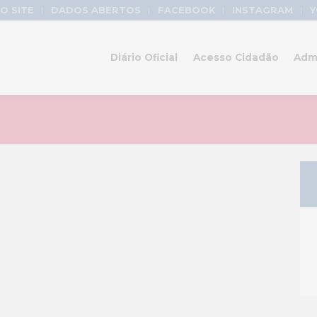
O SITE
DADOS ABERTOS
FACEBOOK
INSTAGRAM
Y
Diário Oficial
Acesso Cidadão
Adm