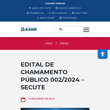
CIDADE JARDIM
MAPA DO SITE
DADOS ABERTOS
FACEBOOK
INSTAGRAM
YOUTUBE
WHATSAPP
TELEFONES
Início
Editais
Abrir a barra de ferramentas
EDITAL DE
CHAMAMENTO
PÚBLICO 002/2024 –
SECUTE
12 DE MARÇO DE 2024