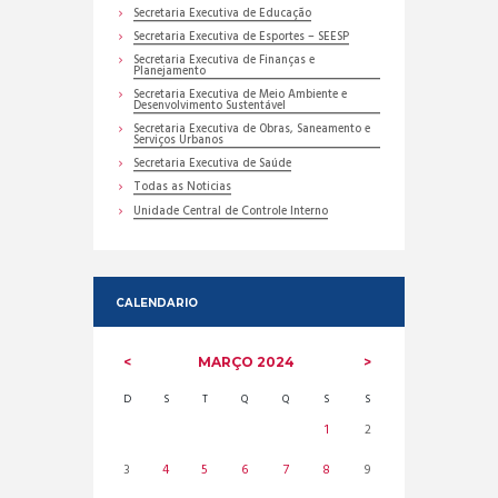
Secretaria Executiva de Educação
Secretaria Executiva de Esportes – SEESP
Secretaria Executiva de Finanças e
Planejamento
Secretaria Executiva de Meio Ambiente e
Desenvolvimento Sustentável
Secretaria Executiva de Obras, Saneamento e
Serviços Urbanos
Secretaria Executiva de Saúde
Todas as Noticias
Unidade Central de Controle Interno
CALENDARIO
MARÇO
2024
D
S
T
Q
Q
S
S
1
2
3
4
5
6
7
8
9