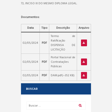
72, INCISO III DO MESMO DIPLOMA LEGAL.
Documentos:
Data
Tipo
Descrição
Arquivo
Termo de
Ratificação
02/05/2024
PDF
DISPENSA DE
LICITAÇÃO
Portal Nacional de
02/05/2024
PDF
Contratações
Públicas
02/05/2024
PDF
DAM.pdf(~352 KB)
BUSCAR