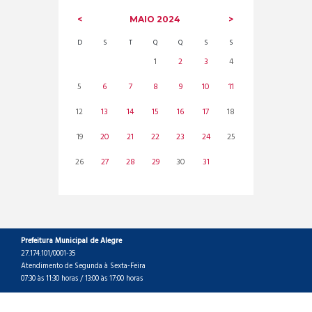
MAIO
2024
D
S
T
Q
Q
S
S
1
2
3
4
5
6
7
8
9
10
11
12
13
14
15
16
17
18
19
20
21
22
23
24
25
26
27
28
29
30
31
Prefeitura Municipal de Alegre
27.174.101/0001-35
Atendimento de Segunda à Sexta-Feira
07:30 às 11:30 horas / 13:00 às 17:00 horas