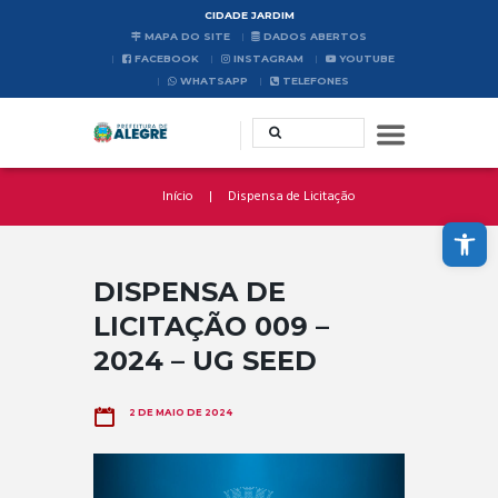
CIDADE JARDIM
MAPA DO SITE
DADOS ABERTOS
FACEBOOK
INSTAGRAM
YOUTUBE
WHATSAPP
TELEFONES
Início
Dispensa de Licitação
Abrir a barra de ferramentas
DISPENSA DE
LICITAÇÃO 009 –
2024 – UG SEED
2 DE MAIO DE 2024