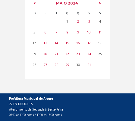
MAIO
2024
D
S
T
Q
Q
S
S
1
2
3
4
5
6
7
8
9
10
11
12
13
14
15
16
17
18
19
20
21
22
23
24
25
26
27
28
29
30
31
Prefeitura Municipal de Alegre
27.174.101/0001-35
Atendimento de Segunda à Sexta-Feira
07:30 às 11:30 horas / 13:00 às 17:00 horas