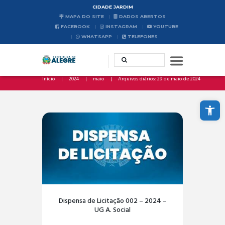
CIDADE JARDIM
MAPA DO SITE
DADOS ABERTOS
FACEBOOK
INSTAGRAM
YOUTUBE
WHATSAPP
TELEFONES
Início
2024
maio
Arquivos diários: 29 de maio de 2024
Abrir a barra de ferramentas
Dispensa de Licitação 002 – 2024 –
UG A. Social