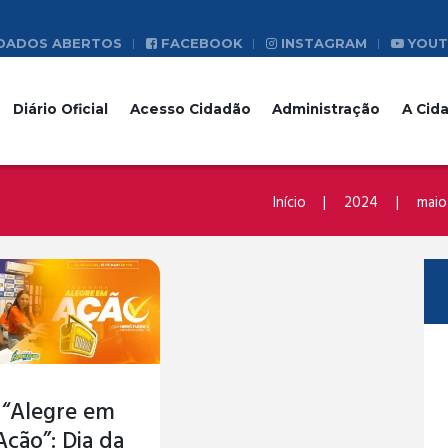
DADOS ABERTOS
FACEBOOK
INSTAGRAM
YOUT
Diário Oficial
Acesso Cidadão
Administração
A Cid
Início
2024
maio
“Alegre em
Ação”: Dia da