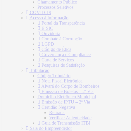
Chamamento Público
Processos Seletivos
COVID-19
Acesso à Informação
Portal da Transparência
E-SIC
Ouvidoria
Combate à Corrupção
LGPD
Código de Ética
Governança e Compliance
Carta de Serviços
Pesquisas de Satisfação
Tributação
Código Tributário
Nota Fiscal Eletrônica
Alvará do Corpo de Bombeiros
Emissão de Boletos – 2ª Via
Domicílio Eletrônico Municipal
Emissão de IPTU – 2ª Via
Certidão Negativa
Retirada
Verificar Autenticidade
Guia de Transmissão ITBI
Sala do Empreendedor