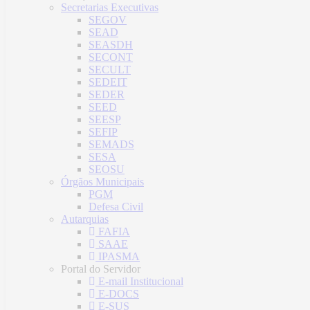
Secretarias Executivas
SEGOV
SEAD
SEASDH
SECONT
SECULT
SEDEIT
SEDER
SEED
SEESP
SEFIP
SEMADS
SESA
SEOSU
Órgãos Municipais
PGM
Defesa Civil
Autarquias
FAFIA
SAAE
IPASMA
Portal do Servidor
E-mail Institucional
E-DOCS
E-SUS