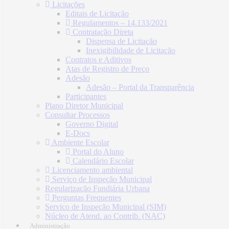
Licitações
Editais de Licitação
Regulamentos – 14.133/2021
Contratação Direta
Dispensa de Licitação
Inexigibilidade de Licitação
Contratos e Aditivos
Atas de Registro de Preço
Adesão
Adesão – Portal da Transparência
Participantes
Plano Diretor Municipal
Consultar Processos
Governo Digital
E-Docs
Ambiente Escolar
Portal do Aluno
Calendário Escolar
Licenciamento ambiental
Serviço de Inspeção Municipal
Regularização Fundiária Urbana
Perguntas Frequentes
Serviço de Inspeção Municipal (SIM)
Núcleo de Atend. ao Contrib. (NAC)
Administração