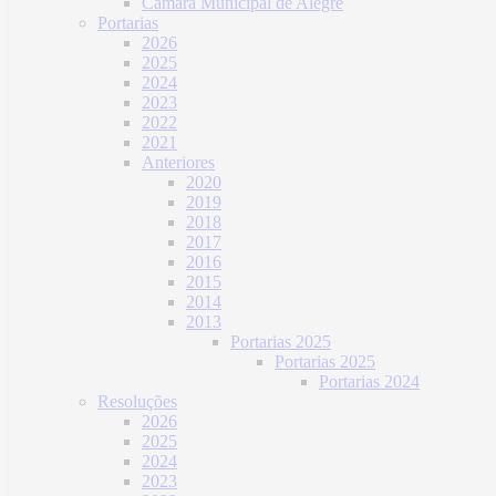
Câmara Municipal de Alegre
Portarias
2026
2025
2024
2023
2022
2021
Anteriores
2020
2019
2018
2017
2016
2015
2014
2013
Portarias 2025
Portarias 2025
Portarias 2024
Resoluções
2026
2025
2024
2023