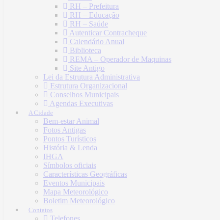
RH – Prefeitura
RH – Educação
RH – Saúde
Autenticar Contracheque
Calendário Anual
Biblioteca
REMA – Operador de Maquinas
Site Antigo
Lei da Estrutura Administrativa
Estrutura Organizacional
Conselhos Municipais
Agendas Executivas
A Cidade
Bem-estar Animal
Fotos Antigas
Pontos Turísticos
História & Lenda
IHGA
Símbolos oficiais
Características Geográficas
Eventos Municipais
Mapa Meteorológico
Boletim Meteorológico
Contatos
Telefones