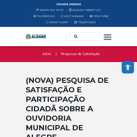
CIDADE JARDIM
MAPA DO SITE
DADOS ABERTOS
FACEBOOK
INSTAGRAM
YOUTUBE
WHATSAPP
TELEFONES
Início
Pesquisas de Satisfação
Abrir a barra de ferramentas
(NOVA) PESQUISA DE
SATISFAÇÃO E
PARTICIPAÇÃO
CIDADÃ SOBRE A
OUVIDORIA
MUNICIPAL DE