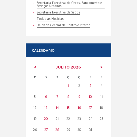
Secretaria Executiva de Obras, Saneamento e
Serviços Urbanos
Secretaria Executiva de Saúde
Todas as Noticias
Unidade Central de Controle Interno
CALENDARIO
JULHO
2026
D
S
T
Q
Q
S
S
1
2
3
4
5
6
7
8
9
10
11
12
13
14
15
16
17
18
19
20
21
22
23
24
25
26
27
28
29
30
31