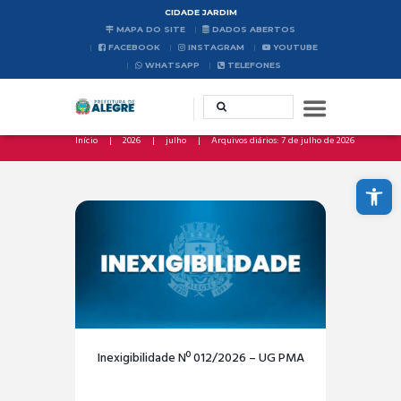
CIDADE JARDIM
MAPA DO SITE
DADOS ABERTOS
FACEBOOK
INSTAGRAM
YOUTUBE
WHATSAPP
TELEFONES
Início
2026
julho
Arquivos diários: 7 de julho de 2026
Abrir a barra de ferramentas
Inexigibilidade Nº 012/2026 – UG PMA