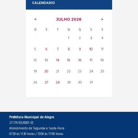
CALENDARIO
JULHO
2026
D
S
T
Q
Q
S
S
1
2
3
4
5
6
7
8
9
10
11
12
13
14
15
16
17
18
19
20
21
22
23
24
25
26
27
28
29
30
31
Prefeitura Municipal de Alegre
27.174.101/0001-35
Atendimento de Segunda à Sexta-Feira
07:30 às 11:30 horas / 13:00 às 17:00 horas