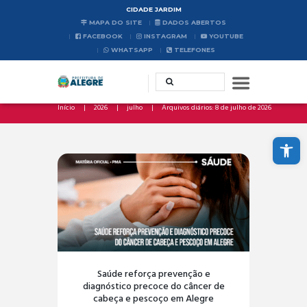
CIDADE JARDIM
MAPA DO SITE
DADOS ABERTOS
FACEBOOK
INSTAGRAM
YOUTUBE
WHATSAPP
TELEFONES
Início
2026
julho
Arquivos diários: 8 de julho de 2026
Abrir a barra de ferramentas
Saúde reforça prevenção e
diagnóstico precoce do câncer de
cabeça e pescoço em Alegre