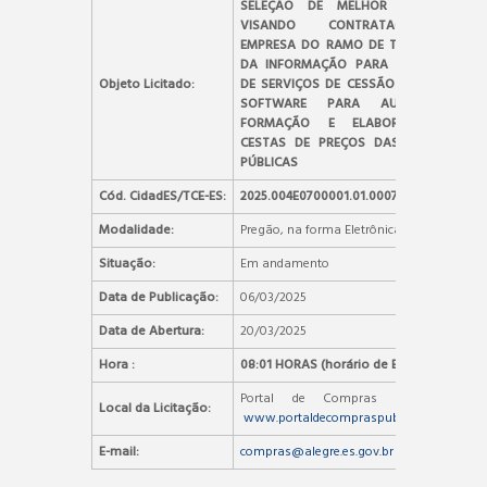
SELEÇÃO DE MELHOR PROPOSTA
VISANDO CONTRATAÇÃO DE
EMPRESA DO RAMO DE TECNOLOGIA
DA INFORMAÇÃO PARA PRESTAÇÃO
Objeto Licitado:
DE SERVIÇOS DE CESSÃO DE USO DE
SOFTWARE PARA AUXÍLIO NA
FORMAÇÃO E ELABORAÇÃO DE
CESTAS DE PREÇOS DAS COMPRAS
PÚBLICAS
Cód. CidadES/TCE-ES:
2025.004E0700001.01.0007
Modalidade:
Pregão, na forma Eletrônica
Situação:
Em andamento
Data de Publicação:
06/03/2025
Data de Abertura:
20/03/2025
Hora :
08:01 HORAS (horário de Brasília)
Portal de Compras Públicas –
Local da Licitação:
www.portaldecompraspublicas.com.br
E-mail:
compras@alegre.es.gov.br