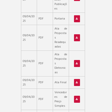
Publicaçõ
es
09/04/20
PDF
Portaria
25
Ata de
Proposta
09/04/20
PDF
s
25
Readequ
adas
Ata de
Proposta
09/04/20
PDF
s
25
Eletronic
as
09/04/20
PDF
Ata Final
25
Vencedor
09/04/20
es de
PDF
25
Preço
Simples