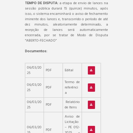
TEMPO DE DISPUTA:
a etapa de envio de lances na
sessão pública durará 15 (quinze) minutos, após
isso, o sistema encaminhará o aviso de fechamento
iminente dos lances e, transcorrido o período de até
dez minutos, aleatoriamente determinado, a
recepção de lances será automaticamente
encerrada, por se tratar de Modo de Disputa
“ABERTO-FECHADO”
Documentos:
06/03/20
PDF
Edital
25
Termo de
06/03/20
PDF
referênci
25
a
06/03/20
Relatório
PDF
25
de Itens
Aviso de
Licitação
06/03/20
– PE 012-
PDF
25
2025 –