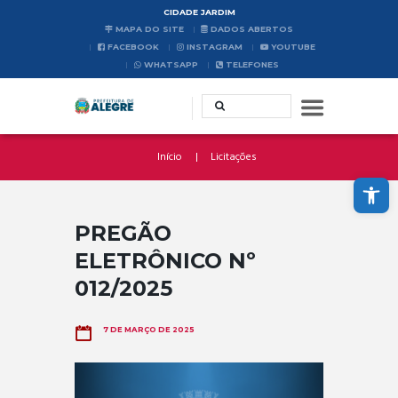
CIDADE JARDIM
MAPA DO SITE
DADOS ABERTOS
FACEBOOK
INSTAGRAM
YOUTUBE
WHATSAPP
TELEFONES
Início
Licitações
Abrir a barra de ferramentas
PREGÃO
ELETRÔNICO Nº
012/2025
7 DE MARÇO DE 2025