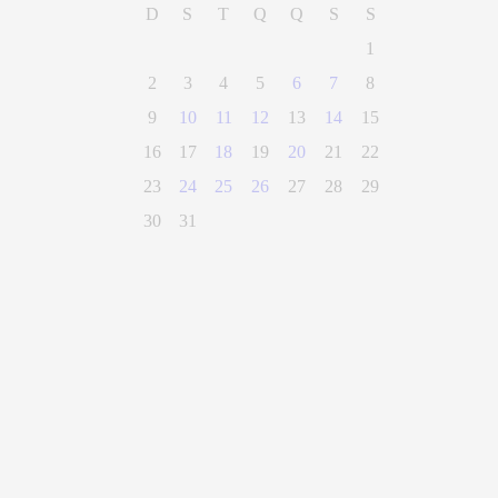
D
S
T
Q
Q
S
S
1
2
3
4
5
6
7
8
9
10
11
12
13
14
15
16
17
18
19
20
21
22
23
24
25
26
27
28
29
30
31
(28) 3300-0100
Parque Getúlio Vargas, n° 01, Centro
Alegre - Espírito Santo