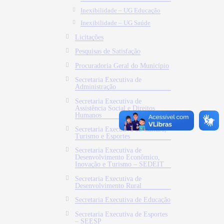
Inexibilidade – UG Educação
Inexibilidade – UG Saúde
Licitações
Pesquisas de Satisfação
Procuradoria Geral do Município
Secretaria Executiva de
Administração
Secretaria Executiva de
Assistência Social e Direitos
Humanos
Secretaria Executiva de Cultura,
Turismo e Esportes
Secretaria Executiva de
Desenvolvimento Econômico,
Inovação e Turismo – SEDEIT
Secretaria Executiva de
Desenvolvimento Rural
Secretaria Executiva de Educação
Secretaria Executiva de Esportes
– SEESP