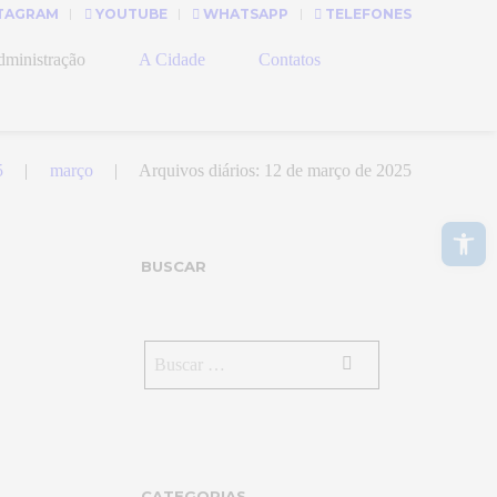
TAGRAM
YOUTUBE
WHATSAPP
TELEFONES
ministração
A Cidade
Contatos
5
março
Arquivos diários: 12 de março de 2025
Abrir a barra de ferramentas
BUSCAR
CATEGORIAS