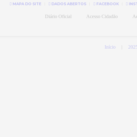
MAPA DO SITE
DADOS ABERTOS
FACEBOOK
INS
Diário Oficial
Acesso Cidadão
Ad
Início
202