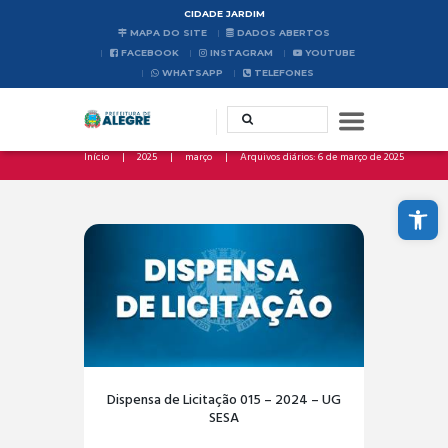
CIDADE JARDIM
MAPA DO SITE
DADOS ABERTOS
FACEBOOK
INSTAGRAM
YOUTUBE
WHATSAPP
TELEFONES
Início
2025
março
Arquivos diários: 6 de março de 2025
Abrir a barra de ferramentas
Dispensa de Licitação 015 – 2024 – UG
SESA