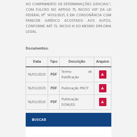
AO CUMPRIMENTO DE DETERMINAÇÕES JUDICIAIS.”,
COM FULCRO NO ARTIGO 75, INCISO VIII” DA LEI
FEDERAL Nº. 14.133/2021, E EM CONSONÂNCIA COM
PARECER JURÍDICO ACOSTADO AOS AUTOS,
CONFORME ART. 72, INCISO III DO MESMO DIPLOMA
LEGAL.
Documentos:
Data
Tipo
Descrição
Arquivo
Termo de
18/03/2025
PDF
Ratificação
18/03/2025
PDF
Publicação PNCP
Publicação
18/03/2025
PDF
DOM/ES
BUSCAR