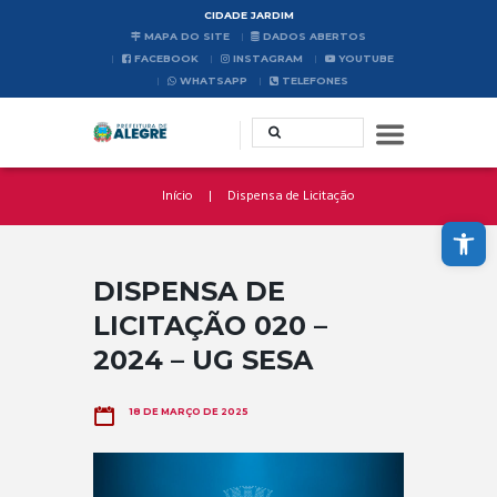
CIDADE JARDIM
MAPA DO SITE
DADOS ABERTOS
FACEBOOK
INSTAGRAM
YOUTUBE
WHATSAPP
TELEFONES
Início
Dispensa de Licitação
Abrir a barra de ferramentas
DISPENSA DE
LICITAÇÃO 020 –
2024 – UG SESA
18 DE MARÇO DE 2025