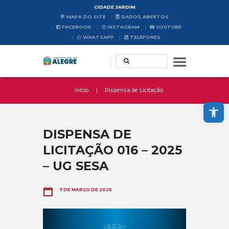
CIDADE JARDIM
MAPA DO SITE
DADOS ABERTOS
FACEBOOK
INSTAGRAM
YOUTUBE
WHATSAPP
TELEFONES
Início
Dispensa de Licitação
Abrir a barra de ferramentas
DISPENSA DE
LICITAÇÃO 016 – 2025
– UG SESA
7 DE MARÇO DE 2025