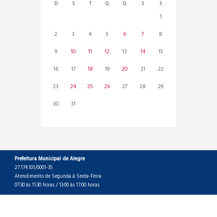
D
S
T
Q
Q
S
S
1
2
3
4
5
6
7
8
9
10
11
12
13
14
15
16
17
18
19
20
21
22
23
24
25
26
27
28
29
30
31
Prefeitura Municipal de Alegre
27.174.101/0001-35
Atendimento de Segunda à Sexta-Feira
07:30 às 11:30 horas / 13:00 às 17:00 horas