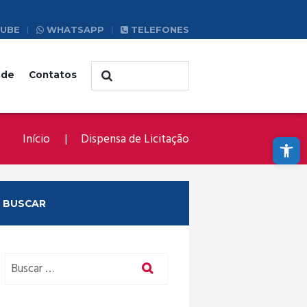
UBE
WHATSAPP
TELEFONES
ade
Contatos
Abrir a barra de ferramentas
Início
Dispensa de Licitação
BUSCAR